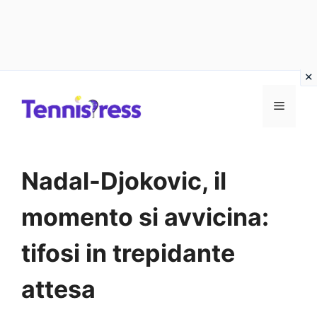
Vai
MENU
al
contenuto
Nadal-Djokovic, il
momento si avvicina:
tifosi in trepidante
attesa