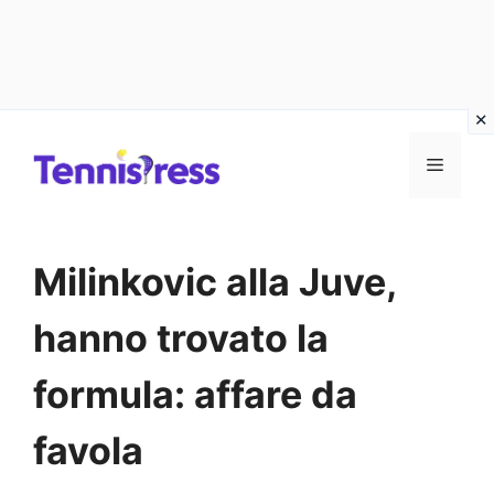
Vai
MENU
al
contenuto
Milinkovic alla Juve,
hanno trovato la
formula: affare da
favola