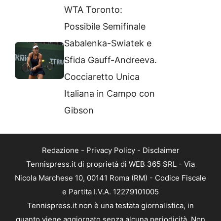
WTA Toronto:
Possibile Semifinale
Sabalenka-Swiatek e
Sfida Gauff-Andreeva.
Cocciaretto Unica
Italiana in Campo con
Gibson
Redazione
-
Privacy Policy
-
Disclaimer
Tennispress.it di proprietà di WEB 365 SRL - Via
Nicola Marchese 10, 00141 Roma (RM) - Codice Fiscale
e Partita I.V.A. 12279101005
Tennispress.it non è una testata giornalistica, in
quanto viene aggiornato senza alcuna periodicità. Non