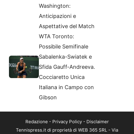
Washington:
Anticipazioni e
Aspettative del Match
WTA Toronto:
Possibile Semifinale
Sabalenka-Swiatek e
Sfida Gauff-Andreeva.
Cocciaretto Unica
Italiana in Campo con
Gibson
Redazione
-
Privacy Policy
-
Disclaimer
Tennispress.it di proprietà di WEB 365 SRL - Via