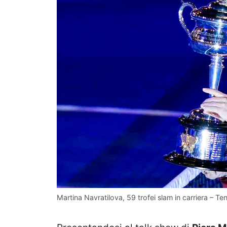
Martina Navratilova, 59 trofei slam in carriera – Te