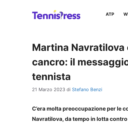
Vai
ATP
W
al
contenuto
Martina Navratilova e
cancro: il messaggio
tennista
21 Marzo 2023
di
Stefano Benzi
C’era molta preoccupazione per le co
Navratilova, da tempo in lotta contro