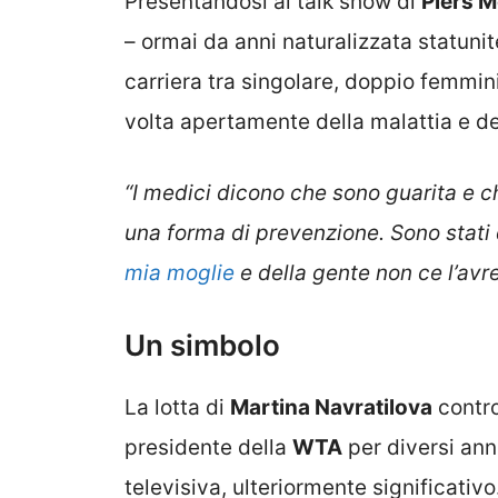
Presentandosi al talk show di
Piers 
– ormai da anni naturalizzata statunit
carriera tra singolare, doppio femmin
volta apertamente della malattia e de
“I medici dicono che sono guarita e c
una forma di prevenzione. Sono stati
mia moglie
e della gente non ce l’avre
Un simbolo
La lotta di
Martina Navratilova
contro
presidente della
WTA
per diversi an
televisiva, ulteriormente significativ