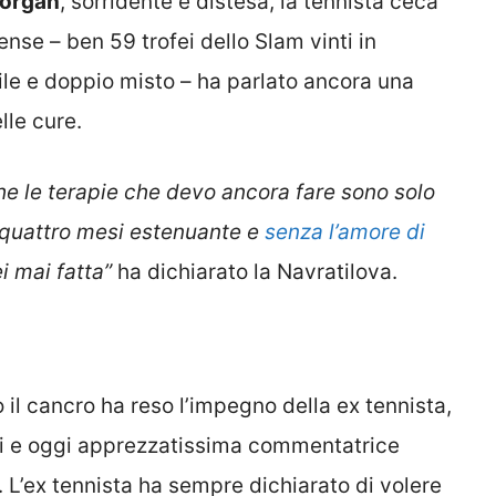
Morgan
, sorridente e distesa, la tennista ceca
ense – ben 59 trofei dello Slam vinti in
ile e doppio misto – ha parlato ancora una
lle cure.
he le terapie che devo ancora fare sono solo
 quattro mesi estenuante e
senza l’amore di
i mai fatta”
ha dichiarato la Navratilova.
 il cancro ha reso l’impegno della ex tennista,
ni e oggi apprezzatissima commentatrice
o. L’ex tennista ha sempre dichiarato di volere