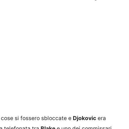
 cose si fossero sbloccate e
Djokovic
era
ma telefonata tra
Blake
e uno dei commissari