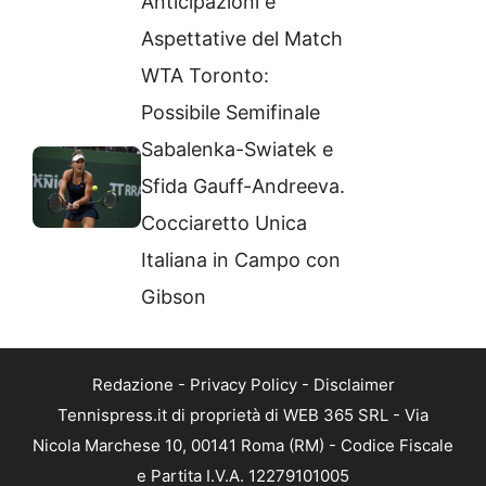
Anticipazioni e
Aspettative del Match
WTA Toronto:
Possibile Semifinale
Sabalenka-Swiatek e
Sfida Gauff-Andreeva.
Cocciaretto Unica
Italiana in Campo con
Gibson
Redazione
-
Privacy Policy
-
Disclaimer
Tennispress.it di proprietà di WEB 365 SRL - Via
Nicola Marchese 10, 00141 Roma (RM) - Codice Fiscale
e Partita I.V.A. 12279101005