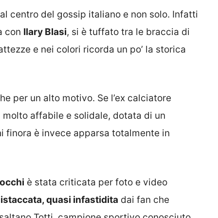
 centro del gossip italiano e non solo. Infatti
sa con
Ilary Blasi
, si è tuffato tra le braccia di
ttezze e nei colori ricorda un po’ la storica
e per un alto motivo. Se l’ex calciatore
molto affabile e solidale, dotata di un
i finora è invece apparsa totalmente in
occhi
è stata criticata per foto e video
istaccata, quasi infastidita
dai fan che
altano Totti, campione sportivo conosciuto