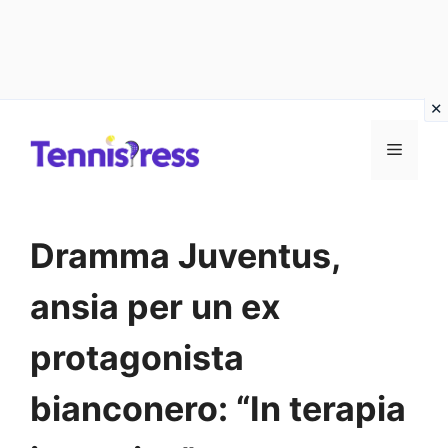
Vai
MENU
al
contenuto
Dramma Juventus,
ansia per un ex
protagonista
bianconero: “In terapia