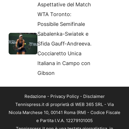
Aspettative del Match
WTA Toronto:
Possibile Semifinale
Sabalenka-Swiatek e
Sfida Gauff-Andreeva.
Cocciaretto Unica
Italiana in Campo con
Gibson
Redazione
-
Privacy Policy
-
Disclaimer
Tennispress.it di proprietà di WEB 365 SRL - Via
Nicola Marchese 10, 00141 Roma (RM) - Codice Fiscale
e Partita I.V.A. 12279101005
Tennispress.it non è una testata giornalistica, in