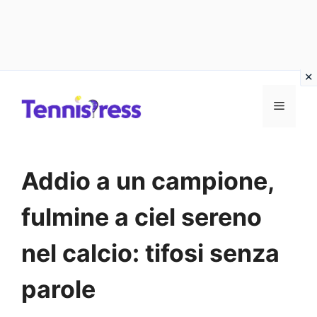
Vai
MENU
al
contenuto
Addio a un campione,
fulmine a ciel sereno
nel calcio: tifosi senza
parole