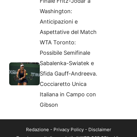
Finale Fritz-Jodar a
Washington:
Anticipazioni e
Aspettative del Match
WTA Toronto:
Possibile Semifinale
Sabalenka-Swiatek e
Sfida Gauff-Andreeva.
Cocciaretto Unica
Italiana in Campo con
Gibson
Redazione
-
Privacy Policy
-
Disclaimer