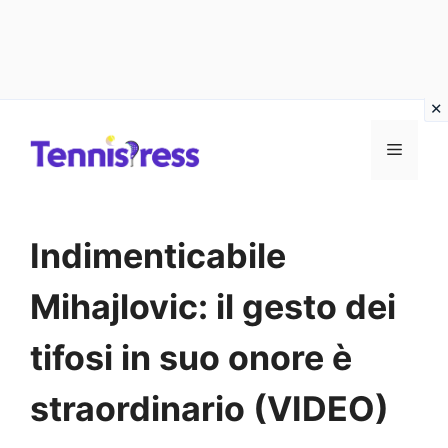
Vai
MENU
al
contenuto
Indimenticabile
Mihajlovic: il gesto dei
tifosi in suo onore è
straordinario (VIDEO)