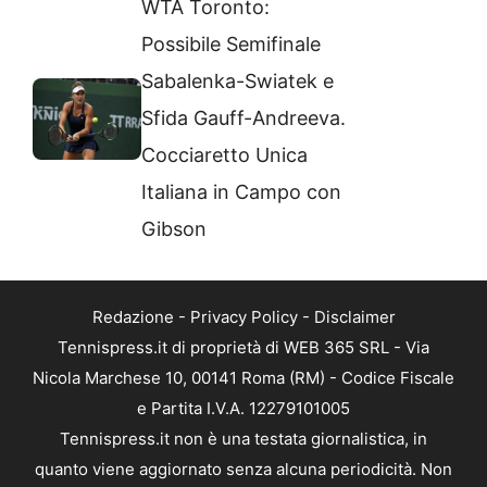
WTA Toronto:
Possibile Semifinale
Sabalenka-Swiatek e
Sfida Gauff-Andreeva.
Cocciaretto Unica
Italiana in Campo con
Gibson
Redazione
-
Privacy Policy
-
Disclaimer
Tennispress.it di proprietà di WEB 365 SRL - Via
Nicola Marchese 10, 00141 Roma (RM) - Codice Fiscale
e Partita I.V.A. 12279101005
Tennispress.it non è una testata giornalistica, in
quanto viene aggiornato senza alcuna periodicità. Non