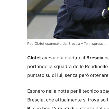
Pep Clotet esonerato dal Brescia – Tennispress.it
Clotet
aveva già guidato il
Brescia
ne
portando la squadra delle Rondinelle 
puntato su di lui, senza però ottenere 
Esonero nella notte per il tecnico spag
Brescia, che attualmente si trova sol
B
, con ben 12 punti di distanza dal 