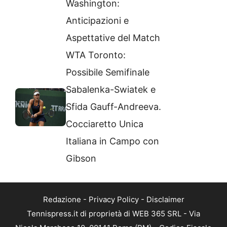
Washington:
Anticipazioni e
Aspettative del Match
WTA Toronto:
Possibile Semifinale
Sabalenka-Swiatek e
Sfida Gauff-Andreeva.
Cocciaretto Unica
Italiana in Campo con
Gibson
Redazione
-
Privacy Policy
-
Disclaimer
Tennispress.it di proprietà di WEB 365 SRL - Via