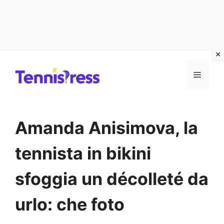
Vai
MENU
al
contenuto
Amanda Anisimova, la
tennista in bikini
sfoggia un décolleté da
urlo: che foto