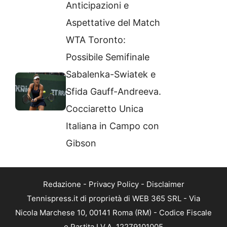
Anticipazioni e
Aspettative del Match
WTA Toronto:
Possibile Semifinale
Sabalenka-Swiatek e
Sfida Gauff-Andreeva.
Cocciaretto Unica
Italiana in Campo con
Gibson
Redazione
-
Privacy Policy
-
Disclaimer
Tennispress.it di proprietà di WEB 365 SRL - Via
Nicola Marchese 10, 00141 Roma (RM) - Codice Fiscale
e Partita I.V.A. 12279101005