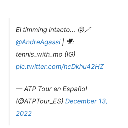
El timming intacto… 😲🪄
@AndreAgassi
| 🎥:
tennis_with_mo (IG)
pic.twitter.com/hcDkhu42HZ
— ATP Tour en Español
(@ATPTour_ES)
December 13,
2022