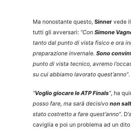
Ma nonostante questo,
Sinner
vede il
tutti gli avversari:
“Con
Simone Vagn
tanto dal punto di vista fisico e ora in
preparazione invernale.
Sono convinto
punto di vista tecnico, avremo l’occa
su cui abbiamo lavorato quest’anno”
.
“
Voglio giocare le ATP Finals
“
, ha qu
posso fare, ma sarà decisivo
non sal
stato costretto a fare quest’anno”
. D’
caviglia e poi un problema ad un dito