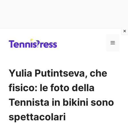
Vai
MENU
al
contenuto
Yulia Putintseva, che
fisico: le foto della
Tennista in bikini sono
spettacolari