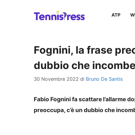
Vai
ATP
W
al
contenuto
Fognini, la frase preo
dubbio che incomb
30 Novembre 2022
di
Bruno De Santis
Fabio Fognini fa scattare l’allarme do
preoccupa, c’è un dubbio che incom