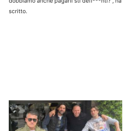
dobbiamo anche pagarli sti defi***nti?”, ha
scritto.