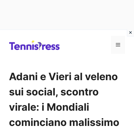
Vai
MENU
al
contenuto
Adani e Vieri al veleno
sui social, scontro
virale: i Mondiali
cominciano malissimo