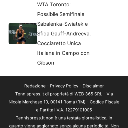
WTA Toronto:
Possibile Semifinale
Sabalenka-Swiatek e
Sfida Gauff-Andreeva.
Cocciaretto Unica
Italiana in Campo con
Gibson
Redazione
-
Privacy Policy
-
Disclaimer
Tennispress.it di proprietà di WEB 365 SRL - Via
Nicola Marchese 10, 00141 Roma (RM) - Codice Fiscale
e Partita I.V.A. 12279101005
Tennispress.it non è una testata giornalistica, in
quanto viene aggiornato senza alcuna periodicità. Non