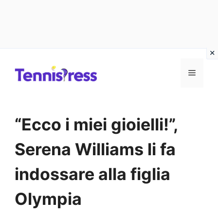
Vai
MENU
al
contenuto
“Ecco i miei gioielli!”,
Serena Williams li fa
indossare alla figlia
Olympia