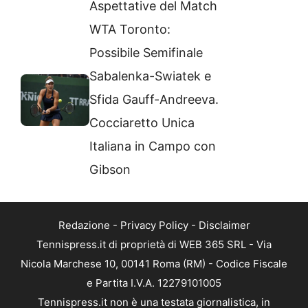
Aspettative del Match
WTA Toronto:
Possibile Semifinale
Sabalenka-Swiatek e
Sfida Gauff-Andreeva.
Cocciaretto Unica
Italiana in Campo con
Gibson
Redazione
-
Privacy Policy
-
Disclaimer
Tennispress.it di proprietà di WEB 365 SRL - Via
Nicola Marchese 10, 00141 Roma (RM) - Codice Fiscale
e Partita I.V.A. 12279101005
Tennispress.it non è una testata giornalistica, in