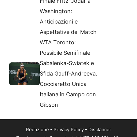
Finale Fritz-Jodar a
Washington:
Anticipazioni e
Aspettative del Match
WTA Toronto:
Possibile Semifinale
Sabalenka-Swiatek e
Sfida Gauff-Andreeva.
Cocciaretto Unica
Italiana in Campo con
Gibson
Redazione
-
Privacy Policy
-
Disclaimer